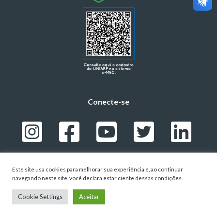
Conecte-se
Este site usa cookies para melhorar sua experiência e, ao continuar
navegando neste site, você declara estar ciente dessas condições.
POLÍTICA DE PRIVACIDADE
-
TERMOS DE USO
- © 2024 – UNIVERSIDADE ALTO VALE DO RIO
Cookie Settings
Aceitar
DO PEIXE