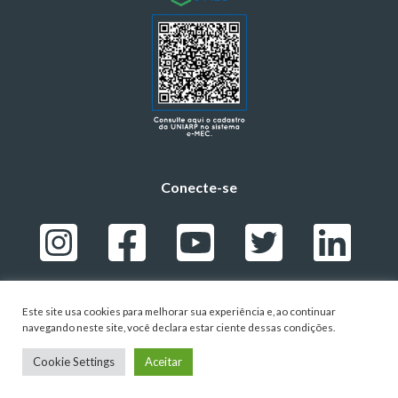
Conecte-se
Este site usa cookies para melhorar sua experiência e, ao continuar
navegando neste site, você declara estar ciente dessas condições.
POLÍTICA DE PRIVACIDADE
-
TERMOS DE USO
- © 2024 – UNIVERSIDADE ALTO VALE DO RIO
Cookie Settings
Aceitar
DO PEIXE