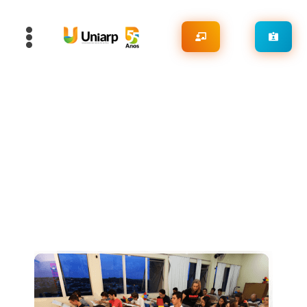
UAMI
Programa Universidade Aberta da
Maior Idade
O Programa Universidade Aberta da Maior Idade propõe-se a
desenvolver atividades relacionadas com o saber, o fazer e o
lazer.