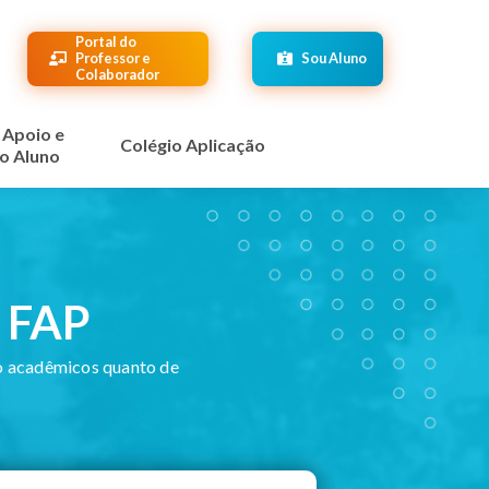
Portal do
Professor e
Sou Aluno
Colaborador
 Apoio e
Colégio Aplicação
o Aluno
– FAP
o acadêmicos quanto de