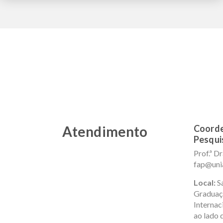
Atendimento
Coorde
Pesqui
Prof.ª Dr
fap@uni
Local:
Sa
Graduaçã
Internac
ao lado 