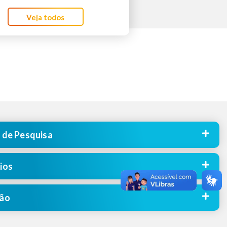
Veja todos
 de Pesquisa
ios
ção