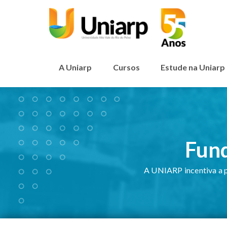
A Uniarp
Cursos
Estude na Uniarp
Fund
A UNIARP incentiva a 