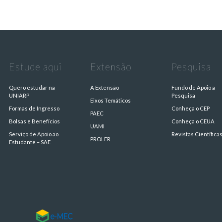
Estude aqui
Extensão
Pesquisa
Quero estudar na
A Extensão
Fundo de Apoio a
UNIARP
Pesquisa
Eixos Temáticos
Formas de Ingresso
Conheça o CEP
PAEC
Bolsas e Benefícios
Conheça o CEUA
UAMI
Serviço de Apoio ao
Revistas Científica
PROLER
Estudante – SAE