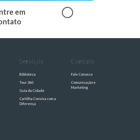
ntre em
ontato
Serviços
Contato
Biblioteca
Fale Conosco
Tour 360
Comunicação e
Marketing
Guia da Cidade
Cartilha Conviva com a
s
Diferença