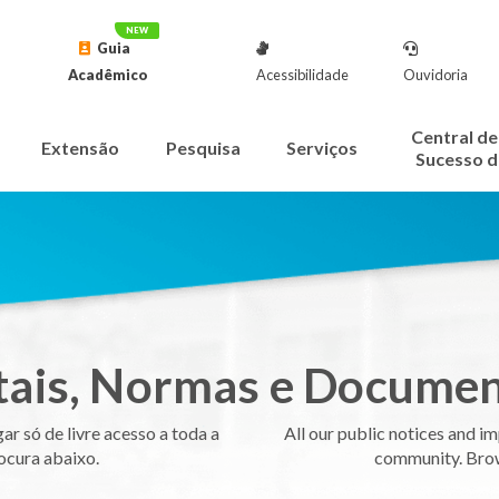
Guia
Acadêmico
Acessibilidade
Ouvidoria
Central de
Extensão
Pesquisa
Serviços
Sucesso d
tais, Normas e Docume
r só de livre acesso a toda a
All our public notices and i
ocura abaixo.
community. Brow