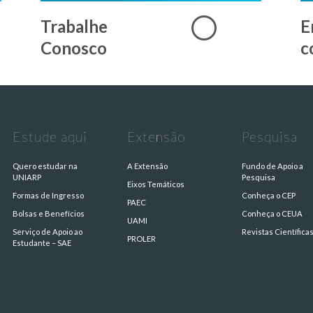
Trabalhe
E
Conosco
c
Estude aqui
Extensão
Pesquisa
Quero estudar na
A Extensão
Fundo de Apoio a
UNIARP
Pesquisa
Eixos Temáticos
Formas de Ingresso
Conheça o CEP
PAEC
Bolsas e Benefícios
Conheça o CEUA
UAMI
Serviço de Apoio ao
Revistas Científica
PROLER
Estudante – SAE