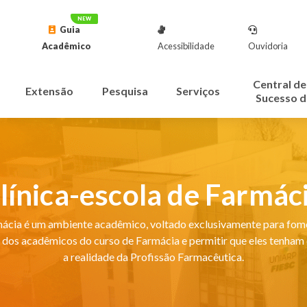
Guia
Acadêmico
Acessibilidade
Ouvidoria
Central de
Extensão
Pesquisa
Serviços
Sucesso d
línica-escola de Farmác
ácia é um ambiente acadêmico, voltado exclusivamente para fom
 dos acadêmicos do curso de Farmácia e permitir que eles tenham
a realidade da Profissão Farmacêutica.