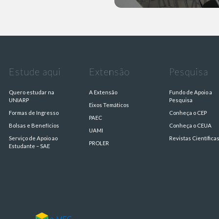
Estude aqui
Extensão
Pesquisa
Quero estudar na
A Extensão
Fundo de Apoio a
UNIARP
Pesquisa
Eixos Temáticos
Formas de Ingresso
Conheça o CEP
PAEC
Bolsas e Benefícios
Conheça o CEUA
UAMI
Serviço de Apoio ao
Revistas Científica
PROLER
Estudante – SAE