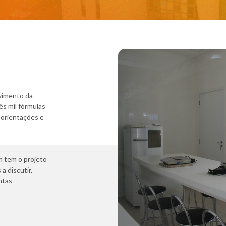
vimento da
ês mil fórmulas
 orientações e
m tem o projeto
a discutir,
ntas