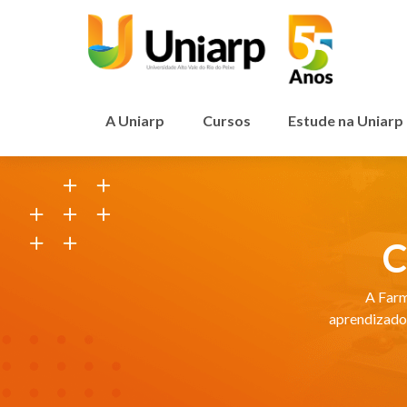
A Uniarp
Cursos
Estude na Uniarp
C
A Farm
aprendizado