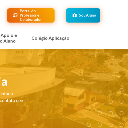
Portal do
Professor e
Sou Aluno
Colaborador
 Apoio e
Colégio Aplicação
o Aluno
ia
entar o
 contato com