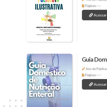
Páginas:
---
Acessar
Guia Domé
Ano de Publica
Páginas:
---
Acessar