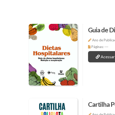
Guia de D
Ano de Publica
Páginas:
---
Acessar
Cartilha P
Ano de Publica