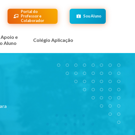
Portal do
Professor e
Sou Aluno
Colaborador
 Apoio e
Colégio Aplicação
o Aluno
ara