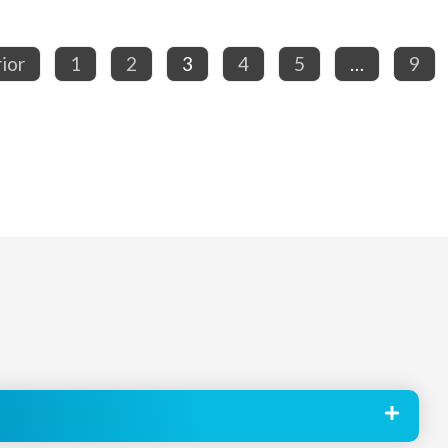
ior
1
2
3
4
5
…
9