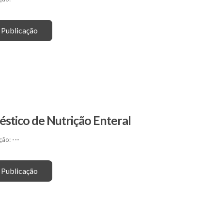
 Publicação
stico de Nutrição Enteral
ção:
---
 Publicação