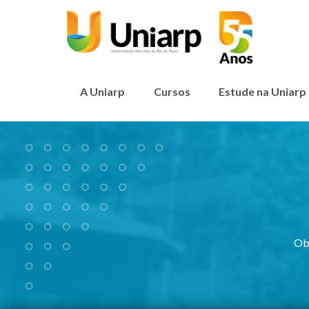
A Uniarp
Cursos
Estude na Uniarp
Ob