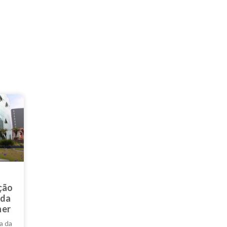
ção
 da
her
a da