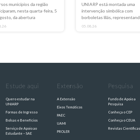
rsos municípios da região
UNIARP está montada uma
iciparam, nesta quarta-feira, 5
intervenção simbólica com
gosto, da abertura
borboletas lilás, representan
8.26
05.08.26
Estude aqui
Extensão
Pesquisa
Quero estudar na
A Extensão
Fundo de Apoio a
UNIARP
Pesquisa
Eixos Temáticos
Formas de Ingresso
Conheça o CEP
PAEC
Bolsas e Benefícios
Conheça o CEUA
UAMI
Serviço de Apoio ao
Revistas Científica
PROLER
Estudante – SAE