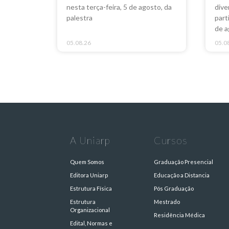
nesta terça-feira, 5 de agosto, da
dive
palestra
part
de a
05.08.26
05.0
A Uniarp
Cursos
Quem Somos
Graduação Presencial
Editora Uniarp
Educação a Distancia
Estrutura Física
Pós Graduação
Estrutura
Mestrado
Organizacional
Residência Médica
Edital, Normas e