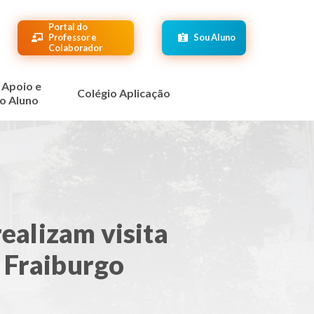
Portal do
Professor e
Sou Aluno
Colaborador
 Apoio e
Colégio Aplicação
o Aluno
alizam visita
 Fraiburgo