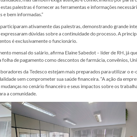
stas palestras é fornecer as ferramentas e informações necessári
as e bem informadas.”
 participaram ativamente das palestras, demonstrando grande int
 expressaram dúvidas sobre a continuidade do processo. A princip
ntos é exclusivamente o funcionário.
o mensal do salário, afirma Elaine Sabedot – líder de RH, já qu
sua folha de pagamento como descontos de farmácia, convênios, Un
aboradores da Tedesco estejam mais preparados para utilizar o e-
dalidade sem comprometer sua saúde financeira. “A ação da empre
 mudanças no cenário financeiro e seus impactos sobre os trabalh
para a comunidade.