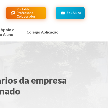
Portal do
Professor e
Sou Aluno
Colaborador
 Apoio e
Colégio Aplicação
o Aluno
ários da empresa
gnado