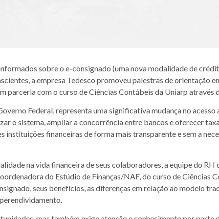
 informados sobre o e-consignado (uma nova modalidade de crédito
nscientes, a empresa Tedesco promoveu palestras de orientação em
m parceria com o curso de Ciências Contábeis da Uniarp através d
Governo Federal, representa uma significativa mudança no acesso 
izar o sistema, ampliar a concorrência entre bancos e oferecer taxa
 instituições financeiras de forma mais transparente e sem a nece
lidade na vida financeira de seus colaboradores, a equipe do RH
oordenadora do Estúdio de Finanças/NAF, do curso de Ciências Co
gnado, seus benefícios, as diferenças em relação ao modelo tradi
superendividamento.
tunidades, mas também exige atenção e conhecimento por parte d