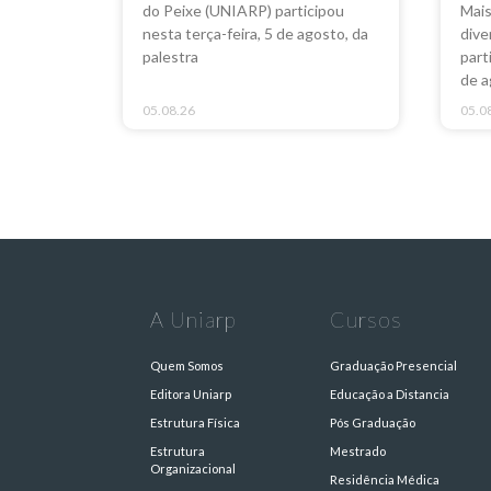
do Peixe (UNIARP) participou
Mais
nesta terça-feira, 5 de agosto, da
dive
palestra
part
de a
05.08.26
05.0
A Uniarp
Cursos
Quem Somos
Graduação Presencial
Editora Uniarp
Educação a Distancia
Estrutura Física
Pós Graduação
Estrutura
Mestrado
Organizacional
Residência Médica