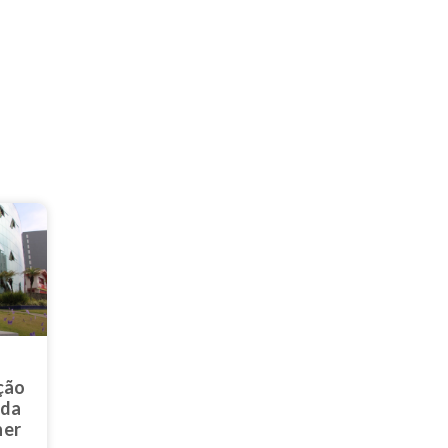
ção
 da
her