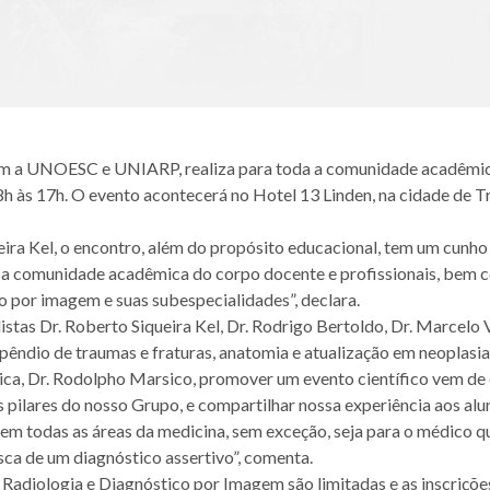
m a UNOESC e UNIARP, realiza para toda a comunidade acadêmica 
8h às 17h. O evento acontecerá no Hotel 13 Linden, na cidade de Tr
ira Kel, o encontro, além do propósito educacional, tem um cunho
 comunidade acadêmica do corpo docente e profissionais, bem com
o por imagem e suas subespecialidades”, declara.
stas Dr. Roberto Siqueira Kel, Dr. Rodrigo Bertoldo, Dr. Marcelo 
êndio de traumas e fraturas, anatomia e atualização em neoplasi
ca, Dr. Rodolpho Marsico, promover um evento científico vem de 
 pilares do nosso Grupo, e compartilhar nossa experiência aos alu
a em todas as áreas da medicina, sem exceção, seja para o médico q
ca de um diagnóstico assertivo”, comenta.
e Radiologia e Diagnóstico por Imagem são limitadas e as inscriçõe