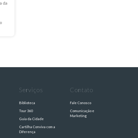
a da
do
Serviços
Contato
Biblioteca
Fale Conosco
Tour 360
Comunicação e
Marketing
Guia da Cidade
Cartilha Conviva com a
s
Diferença