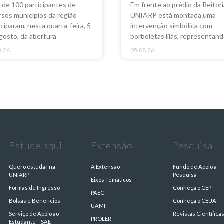
 de 100 participantes de
Em frente ao prédio da Reitori
rsos municípios da região
UNIARP está montada uma
iciparam, nesta quarta-feira, 5
intervenção simbólica com
gosto, da abertura
borboletas lilás, representan
8.26
05.08.26
Estude aqui
Extensão
Pesquisa
Quero estudar na
A Extensão
Fundo de Apoio a
UNIARP
Pesquisa
Eixos Temáticos
Formas de Ingresso
Conheça o CEP
PAEC
Bolsas e Benefícios
Conheça o CEUA
UAMI
Serviço de Apoio ao
Revistas Científica
PROLER
Estudante – SAE