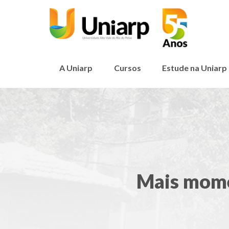
A Uniarp
Cursos
Estude na Uniarp
Mais mome