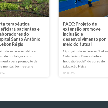
ta terapêutica
PAEC: Projeto de
eficiará pacientes e
extensão promove
aboradores do
inclusão e
pital Santo Antônio
desenvolvimento por
Lebon Régis
meio do futsal
eto de extensão utiliza o
O projeto de extensão “Futsa
ivo de hortaliças como
Cidadania – Diversidade e
amenta para promoção da
Inclusão Social”, do curso de
e mental, bem-estar e
Educação Física
8.26
06.08.26