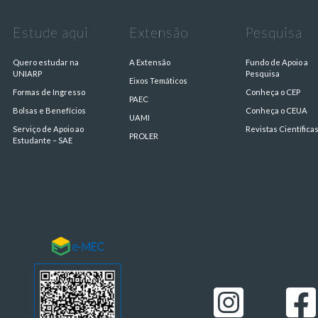
Estude aqui
Extensão
Pesquisa
Quero estudar na
A Extensão
Fundo de Apoio a
UNIARP
Pesquisa
Eixos Temáticos
Formas de Ingresso
Conheça o CEP
PAEC
Bolsas e Benefícios
Conheça o CEUA
UAMI
Serviço de Apoio ao
Revistas Científica
PROLER
Estudante – SAE