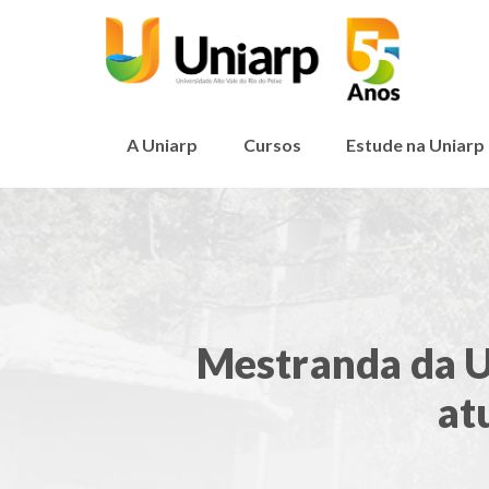
A Uniarp
Cursos
Estude na Uniarp
Mestranda da U
at