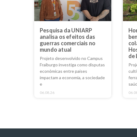
Pesquisa da UNIARP
Hor
analisa os efeitos das
ben
guerras comerciais no
col
mundo atual
Hos
de 
Projeto desenvolvido no Campus
Fraiburgo investiga como disputas
Proj
econômicas entre países
cult
impactam a economia, a sociedade
ferr
e
saúd
06.08.26
06.0