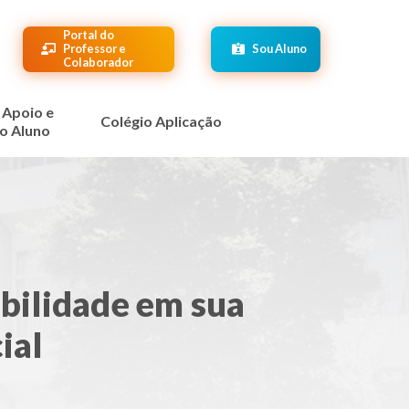
Portal do
Professor e
Sou Aluno
Colaborador
 Apoio e
Colégio Aplicação
o Aluno
bilidade em sua
ial