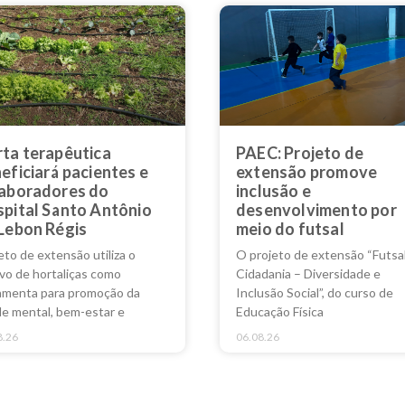
ta terapêutica
PAEC: Projeto de
eficiará pacientes e
extensão promove
aboradores do
inclusão e
pital Santo Antônio
desenvolvimento por
Lebon Régis
meio do futsal
eto de extensão utiliza o
O projeto de extensão “Futsa
ivo de hortaliças como
Cidadania – Diversidade e
amenta para promoção da
Inclusão Social”, do curso de
e mental, bem-estar e
Educação Física
8.26
06.08.26