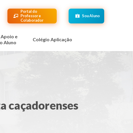
Portal do
Professor e
Sou Aluno
Colaborador
 Apoio e
Colégio Aplicação
o Aluno
a caçadorenses