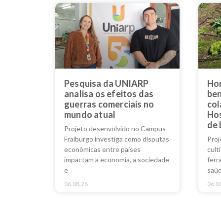
Pesquisa da UNIARP
Hor
analisa os efeitos das
ben
guerras comerciais no
col
mundo atual
Hos
de 
Projeto desenvolvido no Campus
Fraiburgo investiga como disputas
Proj
econômicas entre países
cult
impactam a economia, a sociedade
ferr
e
saúd
06.08.26
06.0