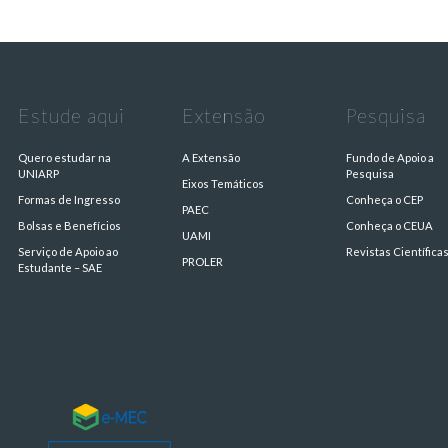
Estude aqui
Extensão
Pesquisa
Quero estudar na
A Extensão
Fundo de Apoio a
UNIARP
Pesquisa
Eixos Temáticos
Formas de Ingresso
Conheça o CEP
PAEC
Bolsas e Benefícios
Conheça o CEUA
UAMI
Serviço de Apoio ao
Revistas Científica
PROLER
Estudante – SAE