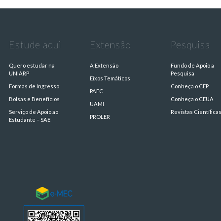
Estude aqui
Extensão
Pesquisa
Quero estudar na
A Extensão
Fundo de Apoio a
UNIARP
Pesquisa
Eixos Temáticos
Formas de Ingresso
Conheça o CEP
PAEC
Bolsas e Benefícios
Conheça o CEUA
UAMI
Serviço de Apoio ao
Revistas Científica
PROLER
Estudante – SAE