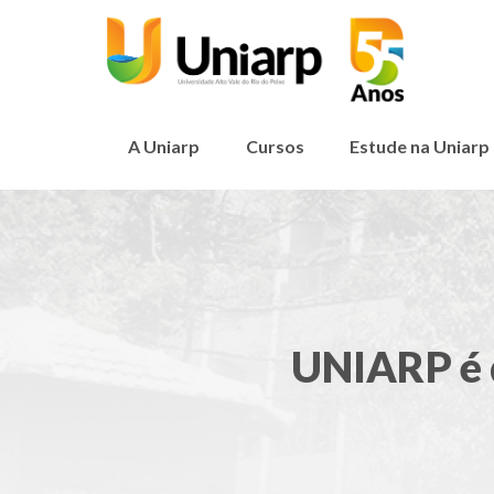
A Uniarp
Cursos
Estude na Uniarp
UNIARP é 