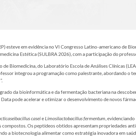
P) esteve em evidência no VI Congresso Latino-americano de Biom
omedicina Estética (SULBRA 2026), com a participação do professo
Biomedicina, do Laboratório Escola de Análises Clínicas (LEA
essor integrou a programação como palestrante, abordando o tem
”.
do da bioinformática e da fermentação bacteriana na descobert
 Data pode acelerar e otimizar o desenvolvimento de novos fármac
cticaseibacillus casei
e
Limosilactobacillus fermentum
, evidenciando
dos compostos. Os peptídeos obtidos apresentam propriedades antio
ando a biotecnologia alimentar como estratégia inovadora em saúd