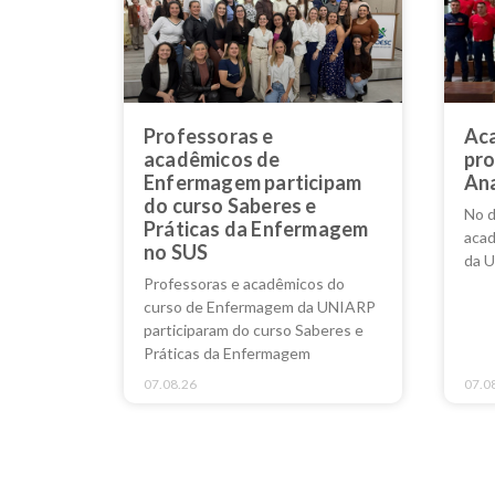
Professoras e
Aca
acadêmicos de
pro
Enfermagem participam
Ana
do curso Saberes e
No d
Práticas da Enfermagem
acad
no SUS
da U
Professoras e acadêmicos do
curso de Enfermagem da UNIARP
participaram do curso Saberes e
Práticas da Enfermagem
07.08.26
07.0