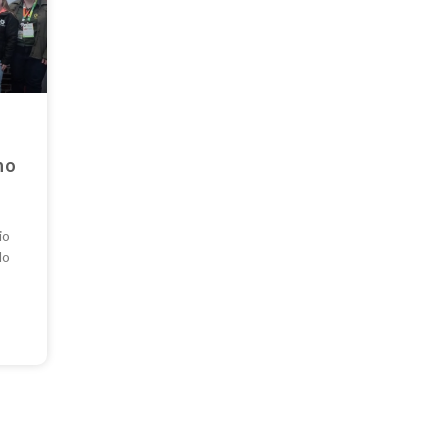
no
io
do