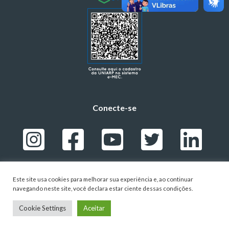
Conecte-se
Este site usa cookies para melhorar sua experiência e, ao continuar
navegando neste site, você declara estar ciente dessas condições.
POLÍTICA DE PRIVACIDADE
-
TERMOS DE USO
- © 2024 – UNIVERSIDADE ALTO VALE DO RIO
Cookie Settings
Aceitar
DO PEIXE